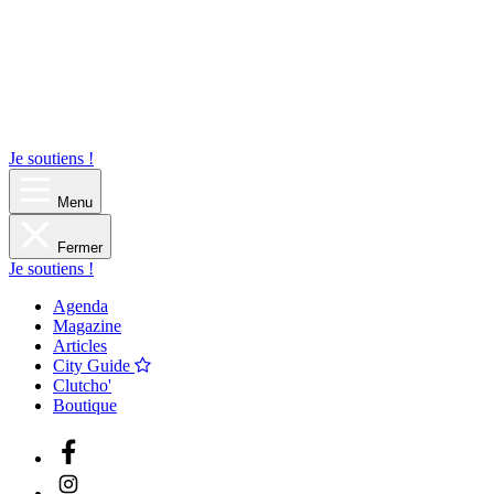
Je soutiens !
Menu
Fermer
Je soutiens !
Agenda
Magazine
Articles
City Guide
Clutcho'
Boutique