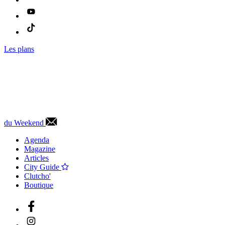
Les plans
du Weekend
Agenda
Magazine
Articles
City Guide
Clutcho'
Boutique