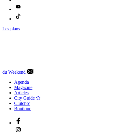
Les plans
du Weekend
Agenda
Magazine
Articles
City Guide
Clutcho'
Boutique