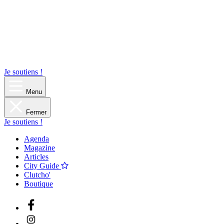
Je soutiens !
Menu
Fermer
Je soutiens !
Agenda
Magazine
Articles
City Guide
Clutcho'
Boutique