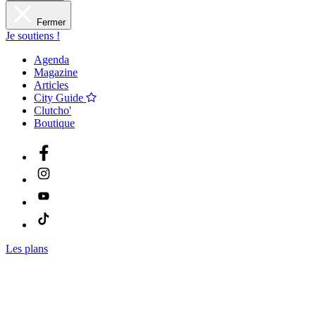
Fermer
Je soutiens !
Agenda
Magazine
Articles
City Guide
Clutcho'
Boutique
Les plans