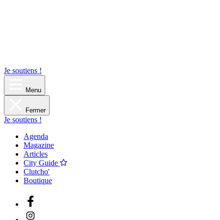
Je soutiens !
Menu
Fermer
Je soutiens !
Agenda
Magazine
Articles
City Guide
Clutcho'
Boutique