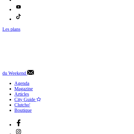
Les plans
du Weekend
Agenda
Magazine
Articles
City Guide
Clutcho'
Boutique