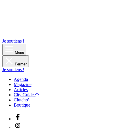
Je soutiens !
Menu
Fermer
Je soutiens !
Agenda
Magazine
Articles
City Guide
Clutcho'
Boutique