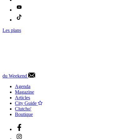
Les plans
du Weekend
Agenda
Magazine
Articles
City Guide
Clutcho'
Boutique