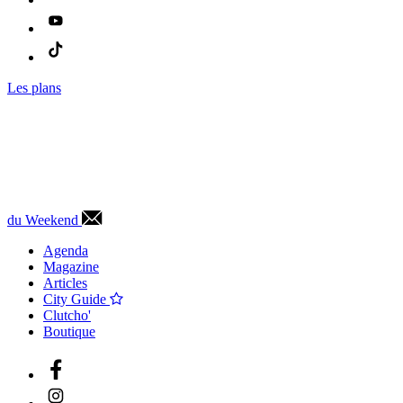
Les plans
du Weekend
Agenda
Magazine
Articles
City Guide
Clutcho'
Boutique