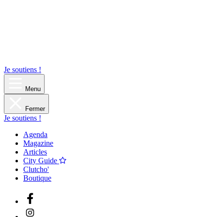
Je soutiens !
Menu
Fermer
Je soutiens !
Agenda
Magazine
Articles
City Guide
Clutcho'
Boutique