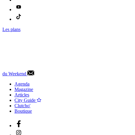
Les plans
du Weekend
Agenda
Magazine
Articles
City Guide
Clutcho'
Boutique