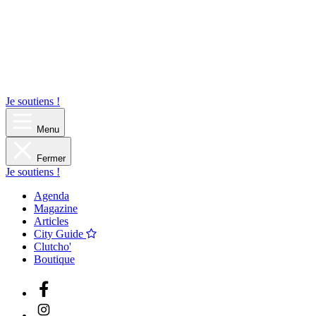
Je soutiens !
Menu
Fermer
Je soutiens !
Agenda
Magazine
Articles
City Guide
Clutcho'
Boutique