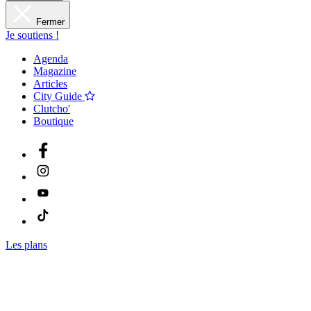
Fermer
Je soutiens !
Agenda
Magazine
Articles
City Guide
Clutcho'
Boutique
Les plans