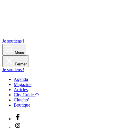
Je soutiens !
Menu
Fermer
Je soutiens !
Agenda
Magazine
Articles
City Guide
Clutcho'
Boutique