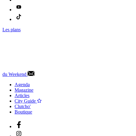
Les plans
du Weekend
Agenda
Magazine
Articles
City Guide
Clutcho'
Boutique