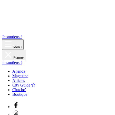
Je soutiens !
Menu
Fermer
Je soutiens !
Agenda
Magazine
Articles
City Guide
Clutcho'
Boutique