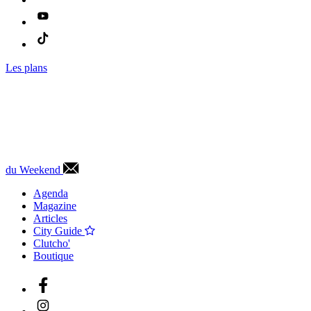
Les plans
du Weekend
Agenda
Magazine
Articles
City Guide
Clutcho'
Boutique