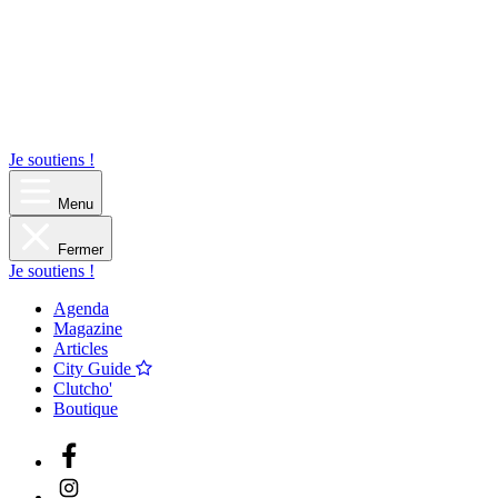
Je soutiens !
Menu
Fermer
Je soutiens !
Agenda
Magazine
Articles
City Guide
Clutcho'
Boutique