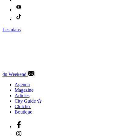
Les plans
du Weekend
Agenda
Magazine
Articles
City Guide
Clutcho'
Boutique