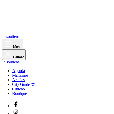
Je soutiens !
Menu
Fermer
Je soutiens !
Agenda
Magazine
Articles
City Guide
Clutcho'
Boutique