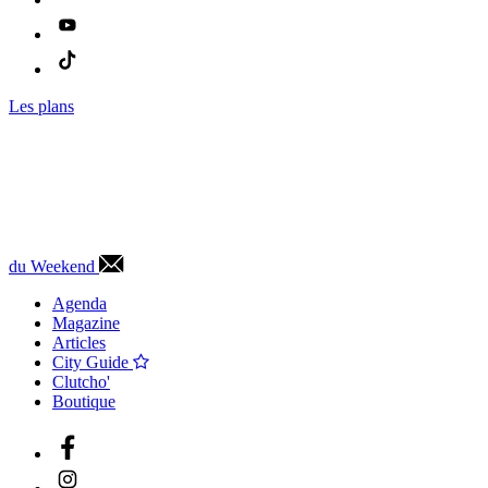
Les plans
du Weekend
Agenda
Magazine
Articles
City Guide
Clutcho'
Boutique