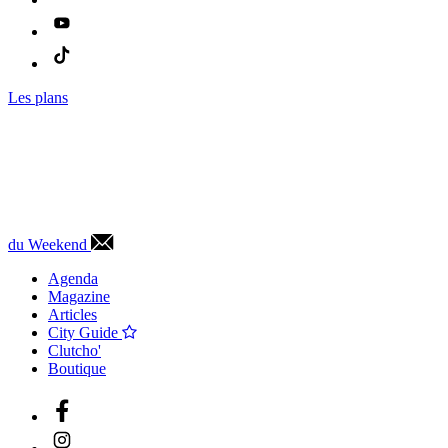
Les plans
du Weekend
Agenda
Magazine
Articles
City Guide
Clutcho'
Boutique