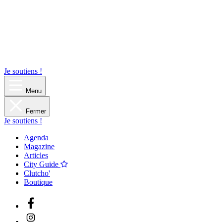
Je soutiens !
Menu
Fermer
Je soutiens !
Agenda
Magazine
Articles
City Guide
Clutcho'
Boutique