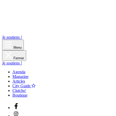
Je soutiens !
Menu
Fermer
Je soutiens !
Agenda
Magazine
Articles
City Guide
Clutcho'
Boutique