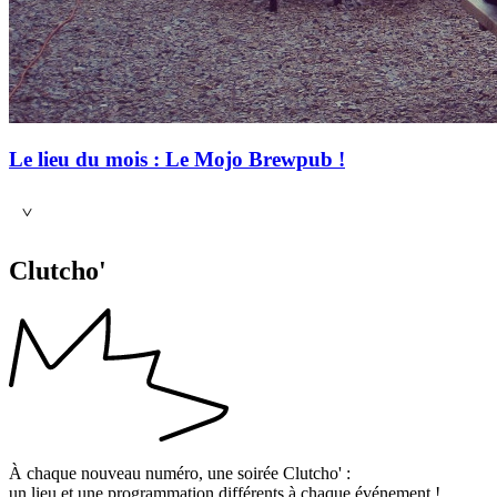
Le lieu du mois :
Le Mojo Brewpub !
Clutcho'
À chaque nouveau numéro, une soirée Clutcho' :
un lieu et une programmation différents à chaque événement !