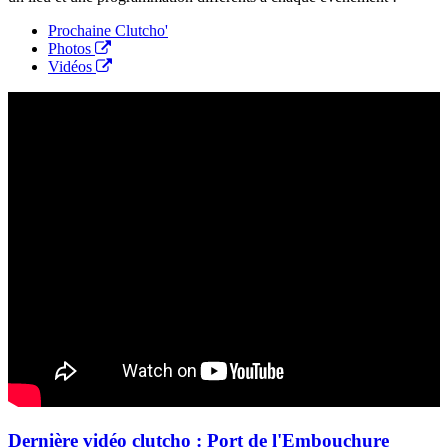
Prochaine Clutcho'
Photos
Vidéos
Dernière vidéo clutcho :
Port de l'Embouchure