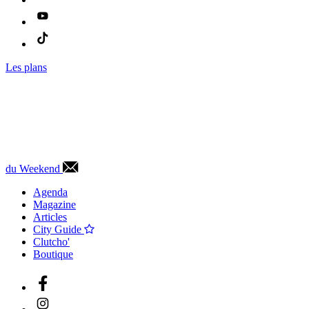
Les plans
du Weekend
Agenda
Magazine
Articles
City Guide
Clutcho'
Boutique