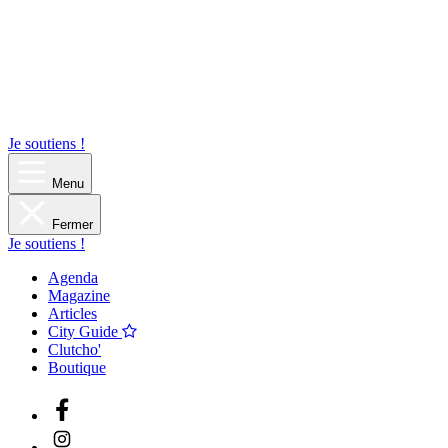
Je soutiens !
Menu
Fermer
Je soutiens !
Agenda
Magazine
Articles
City Guide
Clutcho'
Boutique