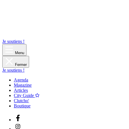
Je soutiens !
Menu
Fermer
Je soutiens !
Agenda
Magazine
Articles
City Guide
Clutcho'
Boutique