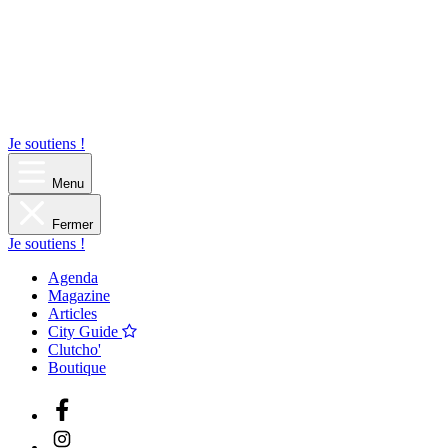
Je soutiens !
Menu
Fermer
Je soutiens !
Agenda
Magazine
Articles
City Guide
Clutcho'
Boutique