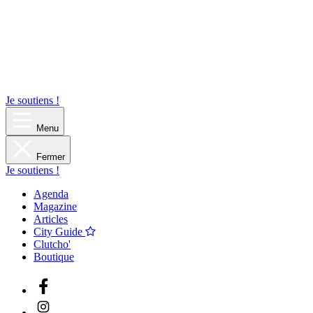
Je soutiens !
Menu
Fermer
Je soutiens !
Agenda
Magazine
Articles
City Guide
Clutcho'
Boutique