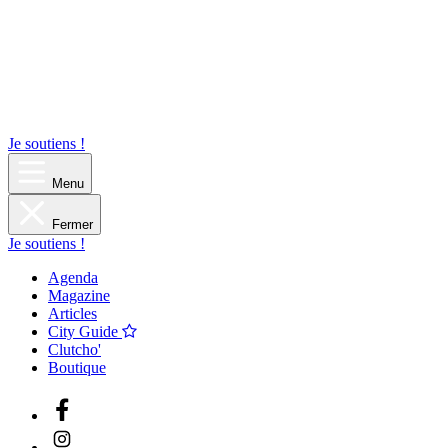
Je soutiens !
Menu
Fermer
Je soutiens !
Agenda
Magazine
Articles
City Guide
Clutcho'
Boutique