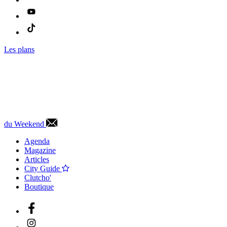
Les plans
du Weekend
Agenda
Magazine
Articles
City Guide
Clutcho'
Boutique