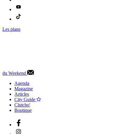
Les plans
du Weekend
Agenda
Magazine
Articles
City Guide
Clutcho'
Boutique