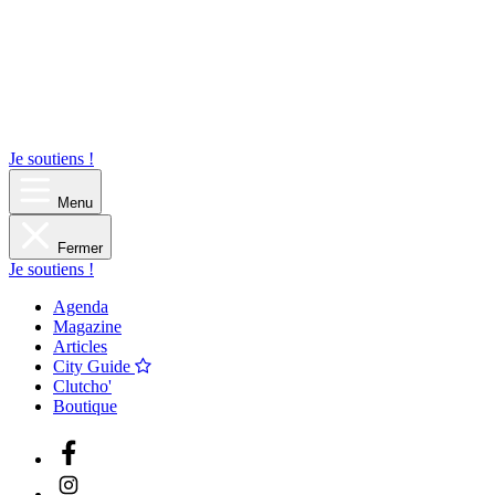
Je soutiens !
Menu
Fermer
Je soutiens !
Agenda
Magazine
Articles
City Guide
Clutcho'
Boutique