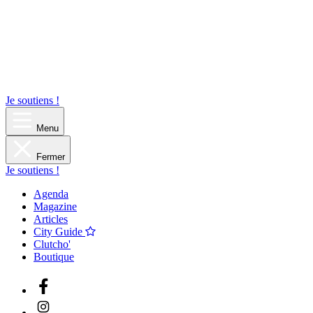
Je soutiens !
Menu
Fermer
Je soutiens !
Agenda
Magazine
Articles
City Guide
Clutcho'
Boutique