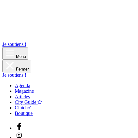
Je soutiens !
Menu
Fermer
Je soutiens !
Agenda
Magazine
Articles
City Guide
Clutcho'
Boutique