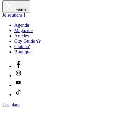
Fermer
Je soutiens !
Agenda
Magazine
Articles
City Guide
Clutcho'
Boutique
Les plans