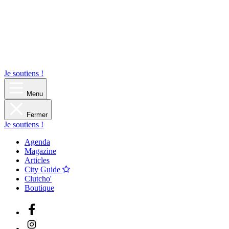
Je soutiens !
Menu
Fermer
Je soutiens !
Agenda
Magazine
Articles
City Guide
Clutcho'
Boutique