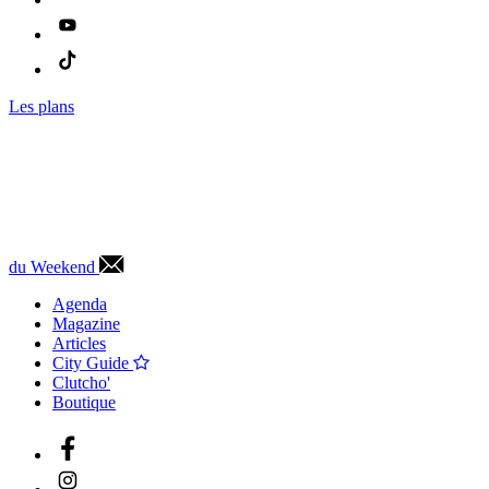
Les plans
du Weekend
Agenda
Magazine
Articles
City Guide
Clutcho'
Boutique