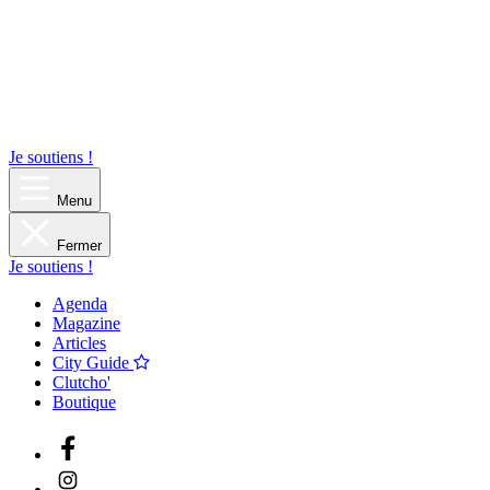
Je soutiens !
Menu
Fermer
Je soutiens !
Agenda
Magazine
Articles
City Guide
Clutcho'
Boutique