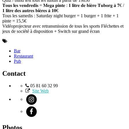
Quiz / blind test tous les lundis à partir de 19h30
𝐓𝐨𝐮𝐬 𝐥𝐞𝐬 𝐯𝐞𝐧𝐝𝐫𝐞𝐝𝐢𝐬 = 𝐌𝐞𝐠𝐚 𝐩𝐢𝐧𝐭𝐞 : 𝟏 𝐥𝐢𝐭𝐫𝐞 𝐝𝐞 𝐛𝐢𝐞̀𝐫𝐞 𝐓𝐮𝐛𝐨𝐫𝐠 𝐚̀ 𝟕€ /
𝟏 𝐥𝐢𝐭𝐫𝐞 𝐝𝐞𝐬 𝐚𝐮𝐭𝐫𝐞𝐬 𝐛𝐢𝐞̀𝐫𝐞𝐬 𝐚̀ 𝟏𝟎€
Tous les samedis : Saturday night burger = 1 burger + 1 frite + 1
pinte = 15,5€
Vidéoprojecteur avec retransmission de tous les sports Fléchettes et
jeux de société à disposition + Switch sur grand écran
Bar
Restaurant
Pub
Contact
05 81 60 32 99
Site Web
Photos