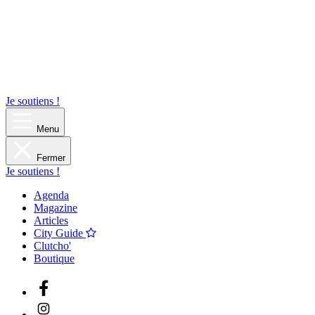
Je soutiens !
Menu
Fermer
Je soutiens !
Agenda
Magazine
Articles
City Guide
Clutcho'
Boutique