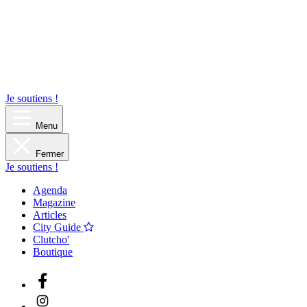
Je soutiens !
Menu
Fermer
Je soutiens !
Agenda
Magazine
Articles
City Guide
Clutcho'
Boutique