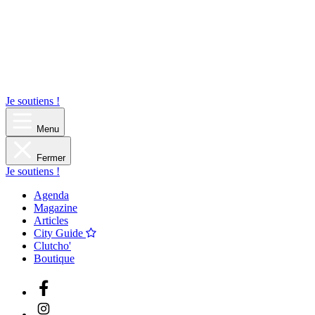
Je soutiens !
Menu
Fermer
Je soutiens !
Agenda
Magazine
Articles
City Guide
Clutcho'
Boutique