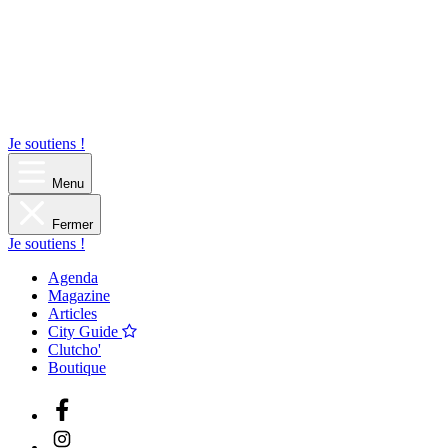
Je soutiens !
Menu
Fermer
Je soutiens !
Agenda
Magazine
Articles
City Guide
Clutcho'
Boutique