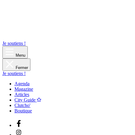
Je soutiens !
Menu
Fermer
Je soutiens !
Agenda
Magazine
Articles
City Guide
Clutcho'
Boutique