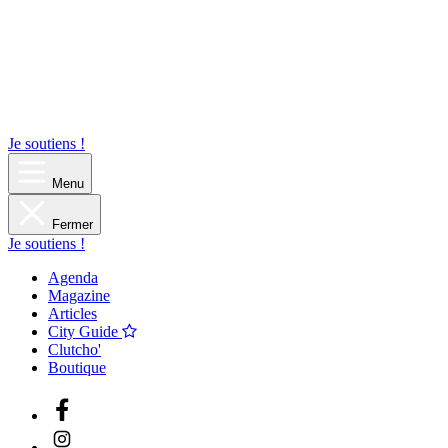
Je soutiens !
Menu
Fermer
Je soutiens !
Agenda
Magazine
Articles
City Guide
Clutcho'
Boutique