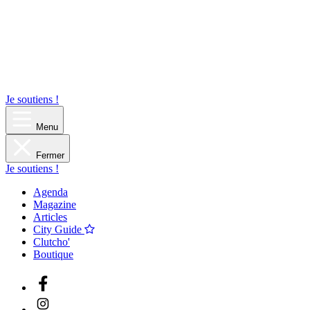
Je soutiens !
Menu
Fermer
Je soutiens !
Agenda
Magazine
Articles
City Guide
Clutcho'
Boutique