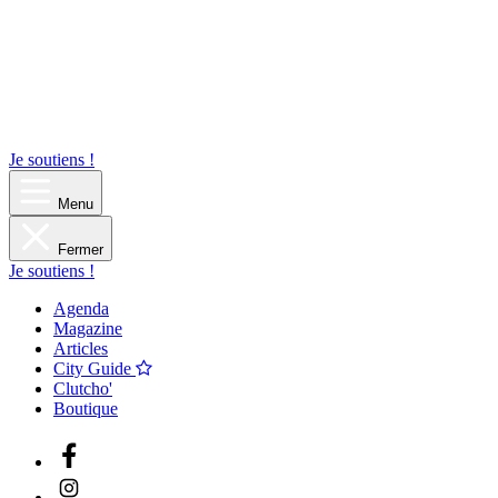
Je soutiens !
Menu
Fermer
Je soutiens !
Agenda
Magazine
Articles
City Guide
Clutcho'
Boutique