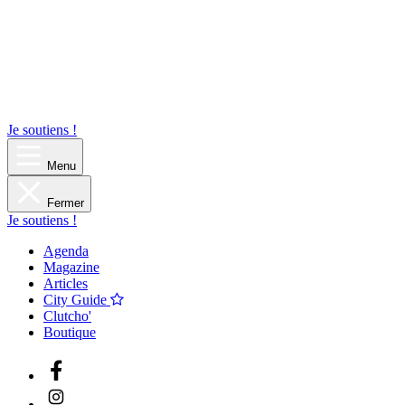
Je soutiens !
Menu
Fermer
Je soutiens !
Agenda
Magazine
Articles
City Guide
Clutcho'
Boutique