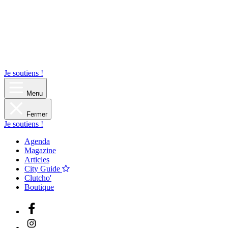
Je soutiens !
Menu
Fermer
Je soutiens !
Agenda
Magazine
Articles
City Guide
Clutcho'
Boutique