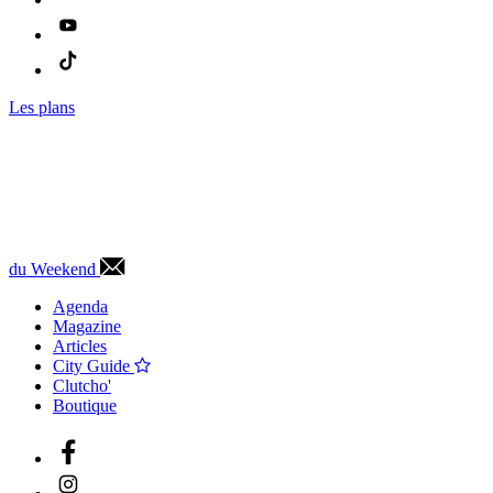
Les plans
du Weekend
Agenda
Magazine
Articles
City Guide
Clutcho'
Boutique