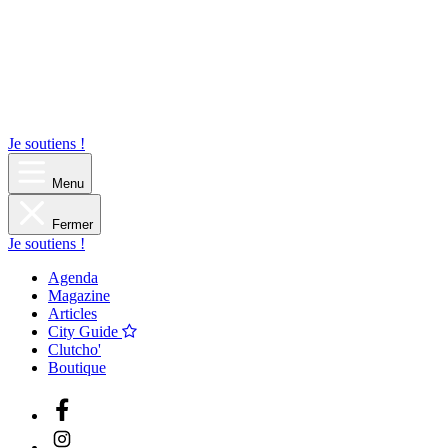
Je soutiens !
Menu
Fermer
Je soutiens !
Agenda
Magazine
Articles
City Guide
Clutcho'
Boutique