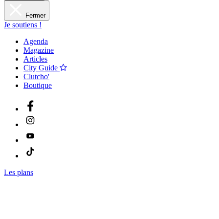
Fermer
Je soutiens !
Agenda
Magazine
Articles
City Guide
Clutcho'
Boutique
Les plans