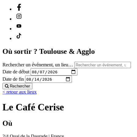
Où sortir ?
Toulouse & Agglo
Rechercher un événement, un lieu…
Date de début
Date de fin
Rechercher
< retour aux lieux
Le Café Cerise
Où
2/4 Quai de la Daurade | France