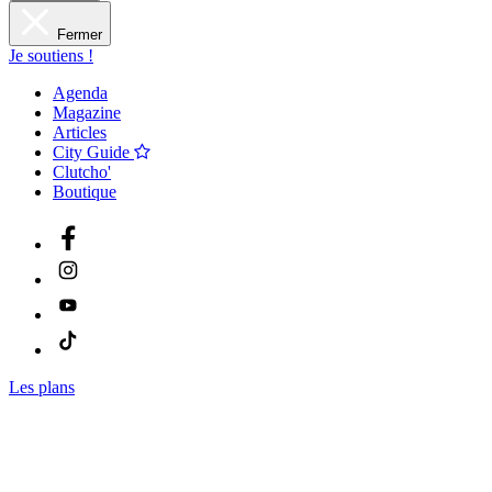
Fermer
Je soutiens !
Agenda
Magazine
Articles
City Guide
Clutcho'
Boutique
Les plans