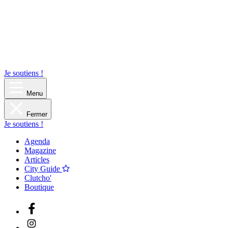
Je soutiens !
Menu
Fermer
Je soutiens !
Agenda
Magazine
Articles
City Guide
Clutcho'
Boutique