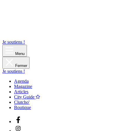
Je soutiens !
Menu
Fermer
Je soutiens !
Agenda
Magazine
Articles
City Guide
Clutcho'
Boutique