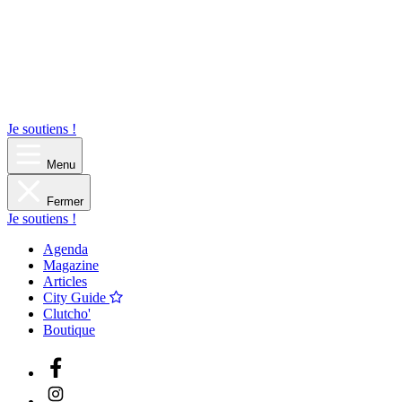
Je soutiens !
Menu
Fermer
Je soutiens !
Agenda
Magazine
Articles
City Guide
Clutcho'
Boutique