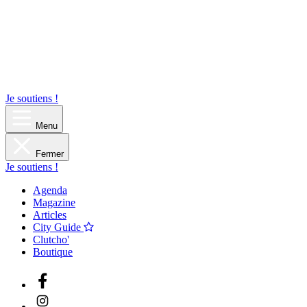
Je soutiens !
Menu
Fermer
Je soutiens !
Agenda
Magazine
Articles
City Guide
Clutcho'
Boutique