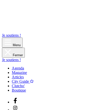
Je soutiens !
Menu
Fermer
Je soutiens !
Agenda
Magazine
Articles
City Guide
Clutcho'
Boutique