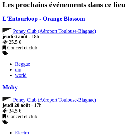
Les prochains événements dans ce lieu
L'Entourloop - Orange Blossom
Poney Club (Aéroport Toulouse-Blagnac)
jeudi 6 août
- 18h
25,5 €
Concert et club
Reggae
rap
world
Moby
Poney Club (Aéroport Toulouse-Blagnac)
jeudi 20 août
- 17h
34,5 €
Concert et club
Electro