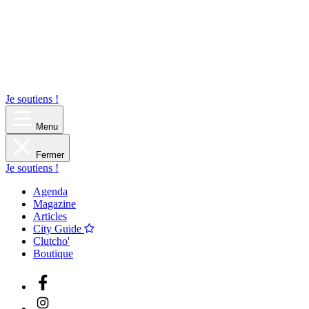
Je soutiens !
Menu
Fermer
Je soutiens !
Agenda
Magazine
Articles
City Guide
Clutcho'
Boutique