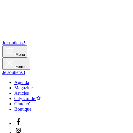
Je soutiens !
Menu
Fermer
Je soutiens !
Agenda
Magazine
Articles
City Guide
Clutcho'
Boutique