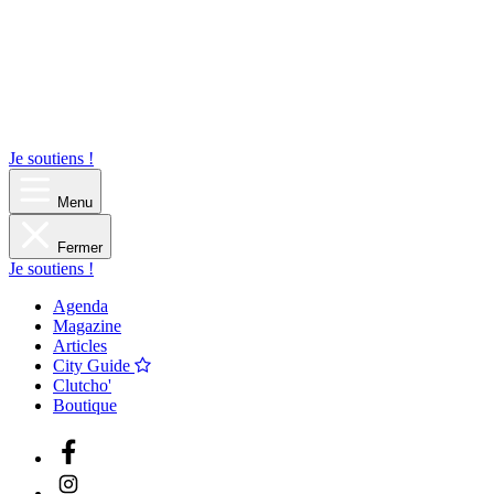
Je soutiens !
Menu
Fermer
Je soutiens !
Agenda
Magazine
Articles
City Guide
Clutcho'
Boutique