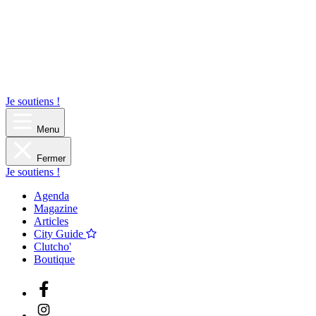
Je soutiens !
Menu
Fermer
Je soutiens !
Agenda
Magazine
Articles
City Guide
Clutcho'
Boutique