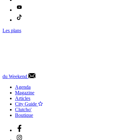
Les plans
du Weekend
Agenda
Magazine
Articles
City Guide
Clutcho'
Boutique