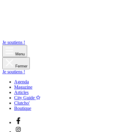
Je soutiens !
Menu
Fermer
Je soutiens !
Agenda
Magazine
Articles
City Guide
Clutcho'
Boutique