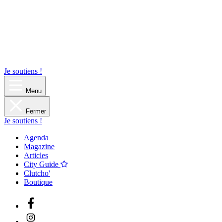
Je soutiens !
Menu
Fermer
Je soutiens !
Agenda
Magazine
Articles
City Guide
Clutcho'
Boutique