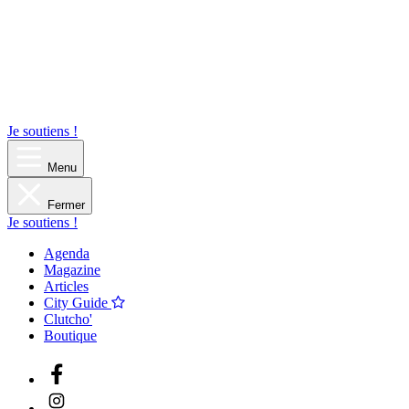
Je soutiens !
Menu
Fermer
Je soutiens !
Agenda
Magazine
Articles
City Guide
Clutcho'
Boutique